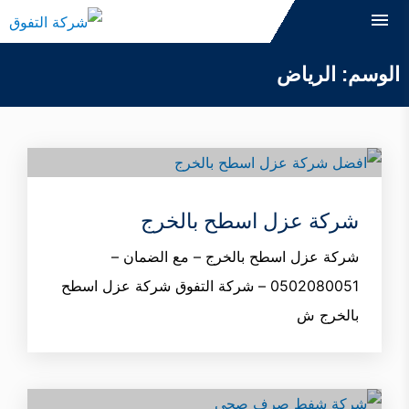
التجاوز
القائمة
إلى
البحث
الوسم:
الرياض
المحتوى
ابحث
عن:
التنظيف
مكافحة الحشرات
شركة عزل اسطح بالخرج
العزل
شركة عزل اسطح بالخرج – مع الضمان –
الصيانة
0502080051 – شركة التفوق شركة عزل اسطح
التعقيم
بالخرج ش
نقل الاثاث
كشف التسربات