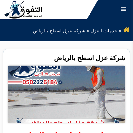
التجاوز
إلى
القائمة
البحث
المحتوى
خدمات العزل
شركة عزل اسطح بالرياض
ابحث
عن:
التنظيف
شركة عزل اسطح بالرياض
مكافحة الحشرات
العزل
الصيانة
التعقيم
نقل الاثاث
كشف التسربات