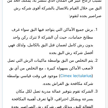
تسبب ازعاج كبير في المكان الذي تنتشر به، يمكنك الحد من
البق من خلال القيام بالاتصال بالشركة أقوى شركه رش
صراصير بجده لتقوم:
برش جميع الأماكن التي يتواجد فيها البق سواء غرف
مطابخ حمامات، حيث أن الشركة لا تترك ركن واحد
بدون رش كامل لضمان قتل البق بالكامل، ولذلك فهي
أفضل شركة رش البق بجده
يتم التخلص من البق بواسطة ماكينات الرش التي تصل
لأصعب الأماكن بسهولة كبيرة ، مع التخلص من أي بق
(
Cimex lectularius
) موجود في وقت قياسي بواسطة
شركة مكافحة بق الفراش بجده.
الشركة تقوم بتوفير عمالة مدربة تصل لكل مكان
بسرعة وبشكل احترافي، لأنها تعرف أهمية المكافحة
الفعالة للبق، وبذلك فهي شركة رش الصراصير بجدة